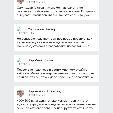
Рейтинг: 2 131
Сам недавно столкнулся. Но наш салон уже
оказывается был кем то зарегистрирован. Придется
выкупать. Согласовываем. Так что если кто уже
знает про этот репутационный...
Феликсов Виктор
Рейтинг: 1 182
Не успеваю подстроиться под новые правила, как
через месяц уже новая модель монетизации.
Понимаю, что сайт в разработке, но постоянные
изменения немного напрягают. Конечно...
Воробей Гриша
Рейтинг: 5
Позвольте поделюсь и своим мнением о сайте
saitotziv. Можете поверить мне на слово, я много на
каки сайтах обитаю и дело здесь не в заработке, а
по долгу моей профессии. Я занимаюсь...
Воронович Александр
Рейтинг: 2 131
400-500 р. на одни только комментариях - это
нужно с утра до ночи сидеть. ну если. конечно вы не
гений печатного слова и генерируете тексты на ходу
и без проверки. Но сайт реально...