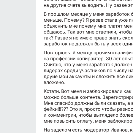
на другие счета выводить. Ну разве 
В прошлом месяце у меня заработок б
меньше. Почему? Я разве стала уже 
объяснить мне почему мне платят мен
общаюсь. Так вот мне ответили, чтобы
так? Разве я не имею право знать ск
заработок не должен быть у всех од
Повторюсь. Я между прочим квалифиц
на профессии копирайтер. 30 лет опыт
Считаю, что у меня заработок должен 
лидерах среди участников по числу на
друие мои аккаунты и сложить все си
вложено.
Кстати. Вот меня и заблокировали как 
можно больше контента. Зарегистриро
Мне спасибо должны были сказать, а 
фейки!!!??? Это я, просто чтобы разно
и комментрии, чтобы выглядело более
мне повысить оплату, меня заблокиро
На заделом есть модератор Иванов, 