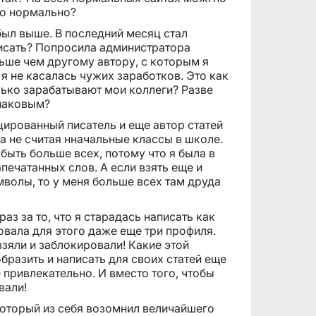
это нормально?
ыл выше. В последний месяц стал
писать? Попросила администратора
ьше чем другому автору, с которым я
 я не касалась чужих заработков. Это как
олько зарабатывают мои коллеги? Разве
инаковым?
ированный писатель и еще автор статей
а не считая нначальные классы в школе.
быть больше всех, потому что я была в
печатанных слов. А если взять еще и
мволы, то у меня больше всех там друда
раз за то, что я старадась написать как
вала для этого даже еще три профиля.
взяли и заблокировали! Какие этой
образить и написать для своих статей еще
 привлекательно. И вместо того, чтобы
вали!
который из себя возомнил величайшего