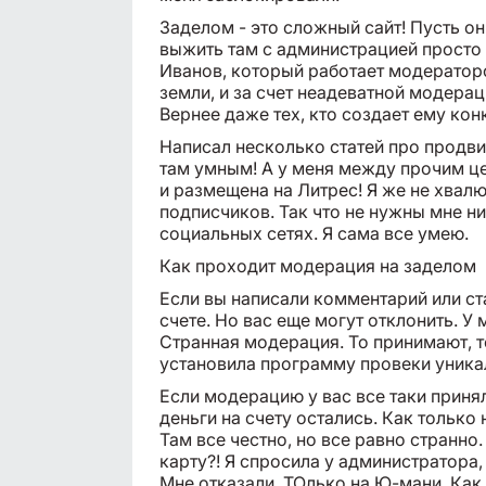
Заделом - это сложный сайт! Пусть он 
выжить там с администрацией просто
Иванов, который работает модераторо
земли, и за счет неадеватной модераци
Вернее даже тех, кто создает ему ко
Написал несколько статей про продви
там умным! А у меня между прочим це
и размещена на Литрес! Я же не хвалю
подписчиков. Так что не нужны мне н
социальных сетях. Я сама все умею.
Как проходит модерация на заделом
Если вы написали комментарий или ст
счете. Но вас еще могут отклонить. У 
Странная модерация. То принимают, то
установила программу провеки уника
Если модерацию у вас все таки приня
деньги на счету остались. Как только
Там все честно, но все равно странно
карту?! Я спросила у администратора,
Мне отказали. ТОлько на Ю-мани. Как