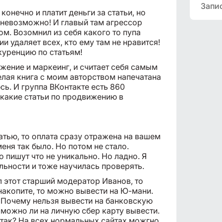
Запи
конечно и платит деньги за статьи, но
 невозможно! И главый там агрессор
м. Возомнил из себя какого то пупа
и удаляет всех, кто ему там не нравится!
нкуренцию по статьям!
жение и маркеинг, и считает себя самым
лая книга с моим авторством напечатана
сь. И группа ВКонтакте есть 860
икакие статьи по продвижению в
атью, то оплата сразу отражена на вашем
меня так было. Но потом не стало.
 пишут что не уникально. Но ладно. Я
льности и тоже научилась проверять.
л этот старший модератор Иванов, то
 накопите, то можно вывести на Ю-мани.
. Почему нельзя вывести на банковскую
 можно ли на личную сбер карту вывести.
 так? На всех нормальных сайтах можгно