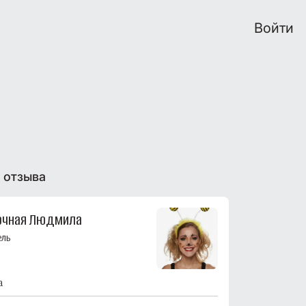
Войти
 отзыва
очная Людмила
ель
а