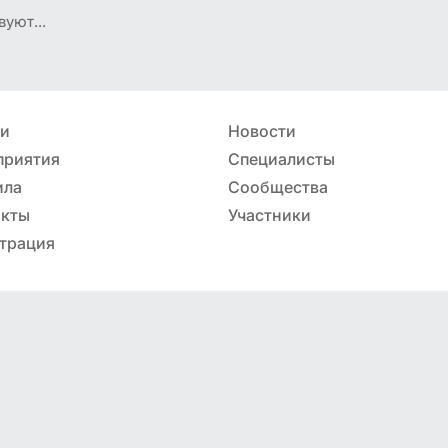
вуют...
ьи
Новости
приятия
Специалисты
ила
Сообщества
акты
Участники
трация