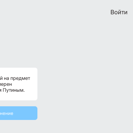
Войти
й на предмет
мерен
м Путиным.
мнение