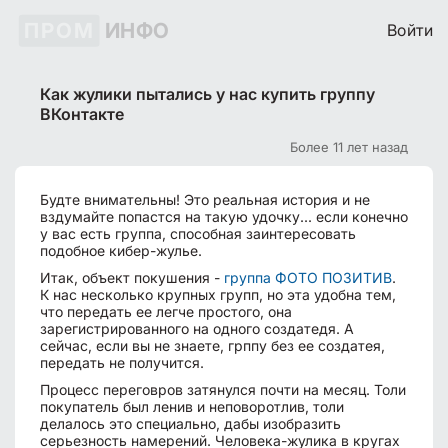
ПРОМ
ИНФО
Войти
Как жулики пытались у нас купить группу
ВКонтакте
Более 11 лет назад
Будте внимательны! Это реальная история и не
вздумайте попастся на такую удочку... если конечно
у вас есть группа, способная заинтересовать
подобное кибер-жулье.
Итак, объект покушения -
группа ФОТО ПОЗИТИВ
.
К нас несколько крупных групп, но эта удобна тем,
что передать ее легче простого, она
зарегистрированного на одного создатедя. А
сейчас, если вы не знаете, грппу без ее создатея,
передать не получится.
Процесс переговров затянулся почти на месяц. Толи
покупатель был ленив и неповоротлив, толи
делалось это специально, дабы изобразить
серьезность намерений. Человека-жулика в кругах