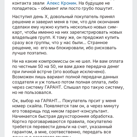
контакта звали
Алекс Кронин
. На будущее не
попадитесь - обмаент или посто грубо пошутит.
Наступил день Х, довольный покупатель принял
решение и заверил меня в том, что для окончания
сделаки ему нужно купить несколько новых сим-
карт, чтобы именно на них зарегистрировать новых
владельцев групп. К тому же, он предожил купить
сразу все группы, что у нас были... Странное
рещение, но его мы блокировали, ибо рисковать
лучше поэтапно.
Ни на какие компромиссы он не шел. Ни вам оплата
по честным 50 на 50, ни вам даже передача денег
при личной встрче (это вообще исключено).
Возможен лишь вариант полной передачи данных
создателя и уж только потом полная оплата, либо
через систему ГАРАНТ. Слышал про такую систему,
но не пользовался.
Ок, выбор на ГАРАНТ... Покупатель прсит у меня
номер скайпа. Появляется там он, а через минуту
его товарищь под ником гарант-консультант.
Начинается быстрая двухсторонняя обработка.
Кортко проговариваются правила, покупателю
требется перевести деньги на счет, указанный
гарантом, а мне, соотвественно, передать все
данные о создателе группы.